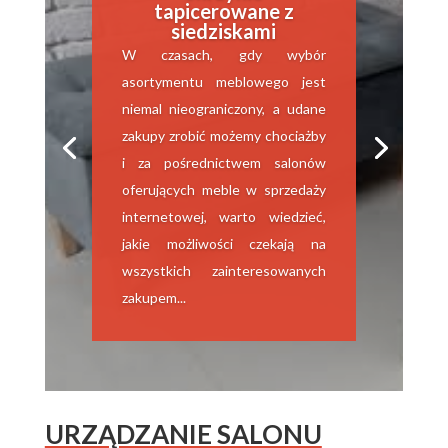
tapicerowane z
siedziskami
W czasach, gdy wybór
asortymentu meblowego jest
niemal nieograniczony, a udane
zakupy zrobić możemy chociażby
i za pośrednictwem salonów
oferujących meble w sprzedaży
internetowej, warto wiedzieć,
jakie możliwości czekają na
wszystkich zainteresowanych
zakupem...
URZĄDZANIE SALONU